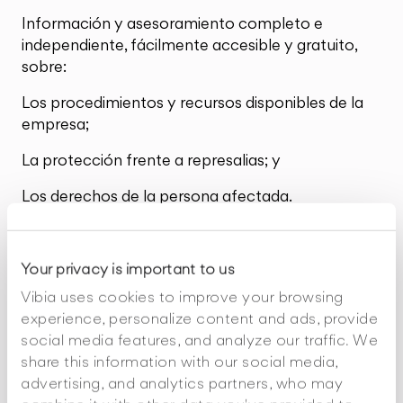
Información y asesoramiento completo e
independiente, fácilmente accesible y gratuito,
sobre:
Los procedimientos y recursos disponibles de la
empresa;
La protección frente a represalias; y
Los derechos de la persona afectada.
Asistencia efectiva por parte de las autoridades
competentes ante cualquier autoridad pertinente
Your privacy is important to us
implicada en su protección frente a represalias,
incluida la certificación de que pueden acogerse a
Vibia uses cookies to improve your browsing
protección al amparo de la Ley 2/2023.
experience, personalize content and ads, provide
social media features, and analyze our traffic. We
Asistencia jurídica en los procesos penales y en
share this information with our social media,
los procesos civiles transfronterizos de
advertising, and analytics partners, who may
conformidad con la normativa comunitaria.