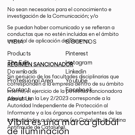
No sean necesarios para el conocimiento e
investigación de la Comunicación; y/o
Se puedan haber comunicado y se refieran a
conductas que no estén incluidas en el ámbito
material de aplicación del Sistema.
VIBIA
SÍGUENOS
Products
Pinterest
The Edit
Instagram
RÉGIMEN SANCIONADOR
Downloads
Linkedin
Sin perjuicio de las facultades disciplinarias que
Professional Area
Youtube
corresponden a la empresa dentro de su ámbito
Contact
Facebook
interno, el ejercicio de la potestad sancionadora
prevista en la Ley 2/2023 corresponde a la
About Us
Autoridad Independiente de Protección al
Informante y a los órganos competentes de las
comunidades autónomas (en Cataluña, la Oficina
Vibia es una marca global
Antifraude de Cataluña).
de iluminación